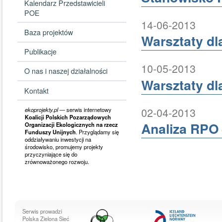
Kalendarz Przedstawicieli
POE
14-06-2013
Baza projektów
Warsztaty dl
Publikacje
10-05-2013
O nas i naszej działalności
Warsztaty dl
Kontakt
02-04-2013
ekoprojekty.pl
— serwis internetowy
Koalicji Polskich Pozarządowych
Analiza RPO 
Organizacji Ekologicznych na rzecz
Funduszy Unijnych
. Przyglądamy się
oddziaływaniu inwestycji na
środowisko, promujemy projekty
przyczyniające się do
zrównoważonego rozwoju.
Serwis prowadzi
Polska Zielona Sieć