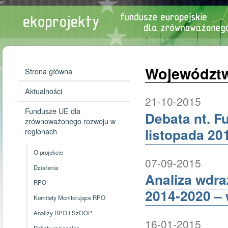
Województw
Strona główna
Aktualności
21-10-2015
Fundusze UE dla
Debata nt. F
zrównoważonego rozwoju w
listopada 20
regionach
O projekcie
07-09-2015
Działania
Analiza wdr
RPO
2014-2020 – 
Komitety Monitorujące RPO
Analizy RPO i SzOOP
16-01-2015
Debaty regionalne