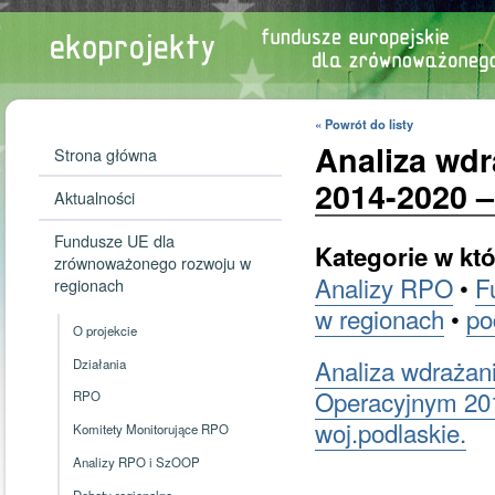
« Powrót do listy
Analiza wd
Strona główna
2014-2020 –
Aktualności
Fundusze UE dla
Kategorie w któ
zrównoważonego rozwoju w
Analizy RPO
•
F
regionach
w regionach
•
po
O projekcie
Analiza wdrażan
Działania
Operacyjnym 201
RPO
woj.podlaskie.
Komitety Monitorujące RPO
Analizy RPO i SzOOP
Debaty regionalne