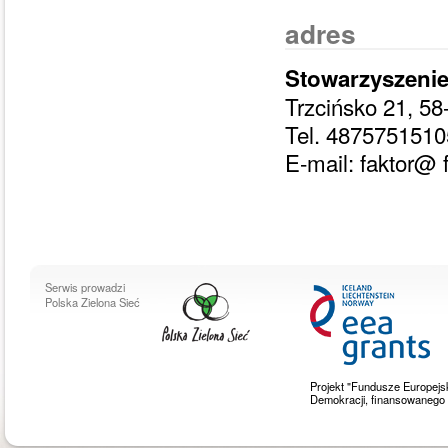
adres
Stowarzyszenie
Trzcińsko 21, 58
Tel. 4875751510
E-mail: faktor@ f
Serwis prowadzi
Polska Zielona Sieć
Projekt "Fundusze Europejs
Demokracji, finansowaneg