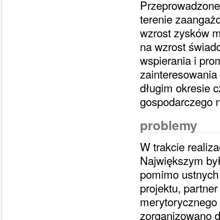
Przeprowadzone 
terenie zaangażo
wzrost zysków m
na wzrost świad
wspierania i pro
zainteresowania
długim okresie c
gospodarczego n
problemy
W trakcie realiza
Największym był
pomimo ustnych u
projektu, partne
merytorycznego i
zorganizowano dl