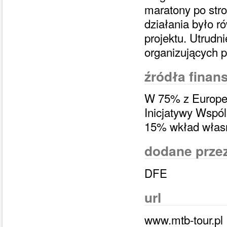
maratony po stro
działania było r
projektu. Utrudn
organizujących p
źródła finan
W 75% z Europe
Inicjatywy Wspó
15% wkład włas
dodane prze
DFE
url
www.mtb-tour.pl