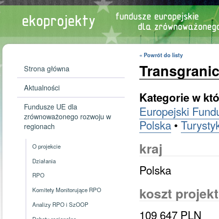
« Powrót do listy
Transgrani
Strona główna
Aktualności
Kategorie w któ
Fundusze UE dla
Europejski Fundu
zrównoważonego rozwoju w
Polska
•
Turysty
regionach
kraj
O projekcie
Działania
Polska
RPO
koszt projek
Komitety Monitorujące RPO
Analizy RPO i SzOOP
109 647 PLN
Debaty regionalne