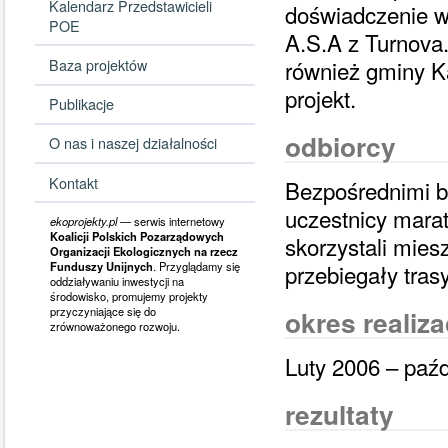
Kalendarz Przedstawicieli
doświadczenie 
POE
A.S.A z Turnova.
Baza projektów
również gminy K
projekt.
Publikacje
odbiorcy
O nas i naszej działalności
Kontakt
Bezpośrednimi be
uczestnicy mara
ekoprojekty.pl
— serwis internetowy
Koalicji Polskich Pozarządowych
skorzystali mie
Organizacji Ekologicznych na rzecz
przebiegały tras
Funduszy Unijnych
. Przyglądamy się
oddziaływaniu inwestycji na
środowisko, promujemy projekty
okres realiza
przyczyniające się do
zrównoważonego rozwoju.
Luty 2006 – paźd
rezultaty