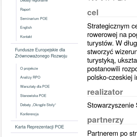
cel
Raport
Seminarium POE
Strategicznym ce
English
rowerowej na pog
Kontakt
turystów. W dług
stworzyć wizeru
Fundusze Europejskie dla
Zrównoważonego Rozwoju
turystyką, ukszt
postanowili rozp
O projekcie
polsko-czeskiej 
Analizy RPO
Warsztaty dla POE
realizator
Stanowiska POE
Stowarzyszenie 
Debaty „Okrągłe Stoły”
Konferencja
partnerzy
Karta Reprezentacji POE
Partnerem po str