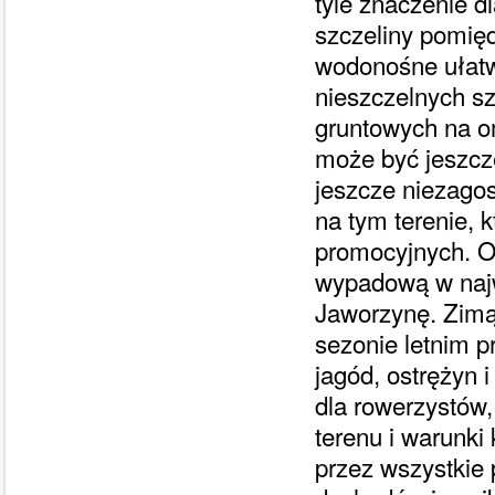
tyle znaczenie d
szczeliny pomię
wodonośne ułatwi
nieszczelnych s
gruntowych na o
może być jeszcze
jeszcze niezago
na tym terenie, 
promocyjnych. Ob
wypadową w najw
Jaworzynę. Zimą 
sezonie letnim p
jagód, ostrężyn 
dla rowerzystów,
terenu i warunki 
przez wszystkie 