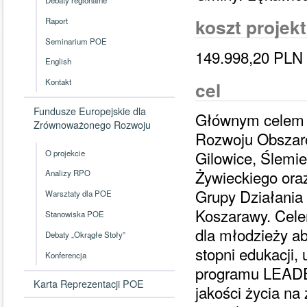
koszt projek
Raport
Seminarium POE
149.998,20 PLN
English
Kontakt
cel
Fundusze Europejskie dla
Głównym celem pr
Zrównoważonego Rozwoju
Rozwoju Obszaró
Gilowice, Ślemi
O projekcie
Żywieckiego oraz
Analizy RPO
Grupy Działania 
Warsztaty dla POE
Koszarawy. Celem
Stanowiska POE
dla młodzieży ab
Debaty „Okrągłe Stoły”
stopni edukacji
Konferencja
programu LEADE
Karta Reprezentacji POE
jakości życia na