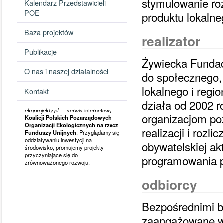
stymulowanie rozw
Kalendarz Przedstawicieli
POE
produktu lokalne
Baza projektów
realizator
Publikacje
Żywiecka Fundacj
O nas i naszej działalności
do społecznego,
lokalnego i regi
Kontakt
działa od 2002 r
ekoprojekty.pl
— serwis internetowy
organizacjom po
Koalicji Polskich Pozarządowych
Organizacji Ekologicznych na rzecz
realizacji i rozl
Funduszy Unijnych
. Przyglądamy się
oddziaływaniu inwestycji na
obywatelskiej ak
środowisko, promujemy projekty
przyczyniające się do
programowania p
zrównoważonego rozwoju.
odbiorcy
Bezpośrednimi be
zaangażowane w