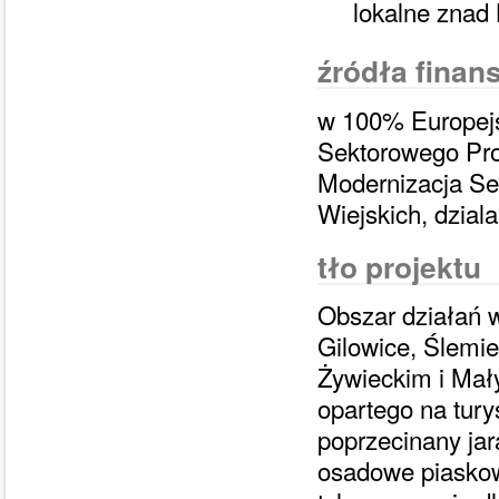
lokalne znad 
źródła finan
w 100% Europejs
Sektorowego Pro
Modernizacja Se
Wiejskich, dzial
tło projektu
Obszar działań 
Gilowice, Ślemi
Żywieckim i Mał
opartego na turys
poprzecinany jar
osadowe piaskow