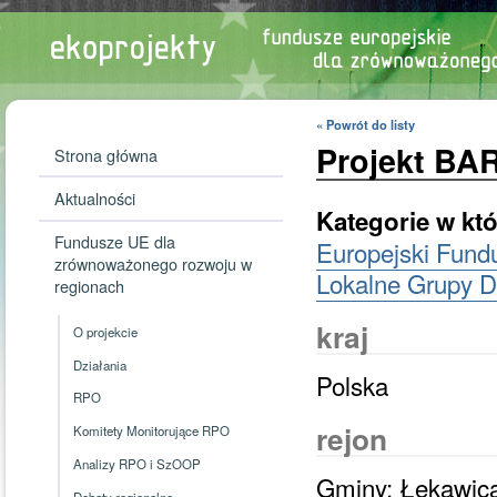
« Powrót do listy
Projekt BA
Strona główna
Aktualności
Kategorie w któ
Fundusze UE dla
Europejski Fundu
zrównoważonego rozwoju w
Lokalne Grupy D
regionach
kraj
O projekcie
Działania
Polska
RPO
rejon
Komitety Monitorujące RPO
Analizy RPO i SzOOP
Gminy: Łękawica
Debaty regionalne