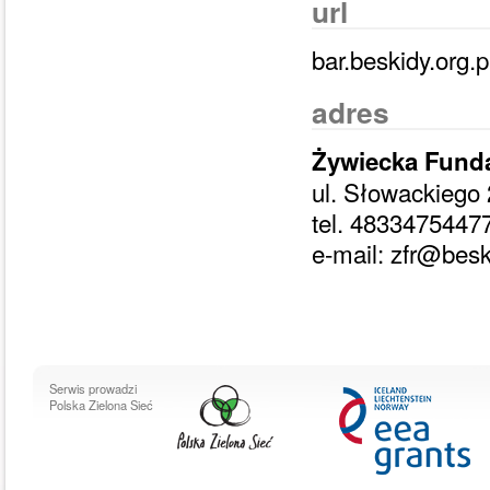
url
bar.beskidy.org.p
adres
Żywiecka Fund
ul. Słowackiego 
tel. 4833475447
e-mail: zfr@besk
Serwis prowadzi
Polska Zielona Sieć