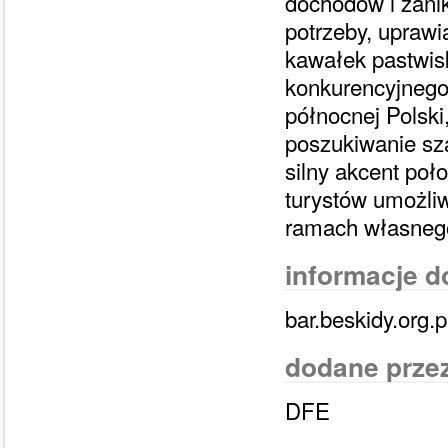
dochodów i zani
potrzeby, uprawi
kawałek pastwis
konkurencyjnego 
północnej Polski,
poszukiwanie sza
silny akcent poł
turystów umożliw
ramach własnego 
informacje 
bar.beskidy.org.p
dodane prze
DFE