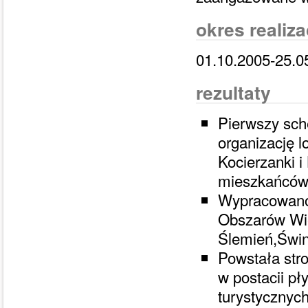
okres realiza
01.10.2005-25.0
rezultaty
Pierwszy sc
organizację 
Kocierzanki 
mieszkańców, 
Wypracowano 
Obszarów Wie
Ślemień,Świn
Powstała stro
w postacii pł
turystycznych