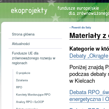
« Powrót do listy
Materiały z
Strona główna
Aktualności
Kategorie w któ
Fundusze UE dla
Debaty „Okrągłe 
zrównoważonego rozwoju w
regionach
Poniżej znajdą 
podczas debaty 
O projekcie
w Kielcach
Działania
RPO
Debata RPO_świ
Komitety Monitorujące RPO
energetyczna i 
Analizy RPO i SzOOP
Debaty regionalne