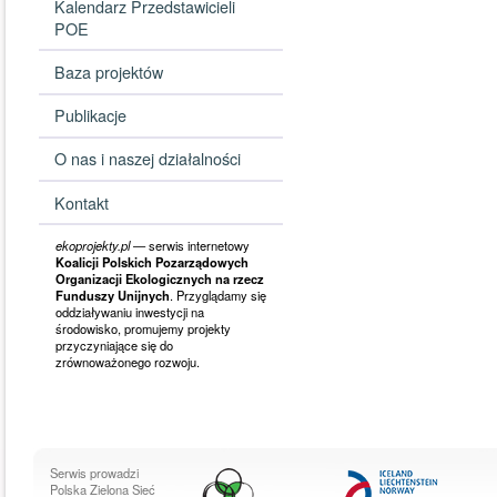
Kalendarz Przedstawicieli
POE
Baza projektów
Publikacje
O nas i naszej działalności
Kontakt
ekoprojekty.pl
— serwis internetowy
Koalicji Polskich Pozarządowych
Organizacji Ekologicznych na rzecz
Funduszy Unijnych
. Przyglądamy się
oddziaływaniu inwestycji na
środowisko, promujemy projekty
przyczyniające się do
zrównoważonego rozwoju.
Serwis prowadzi
Polska Zielona Sieć