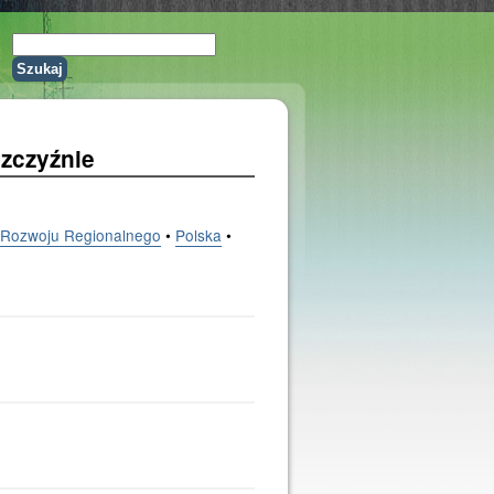
szczyźnie
y Rozwoju Regionalnego
•
Polska
•