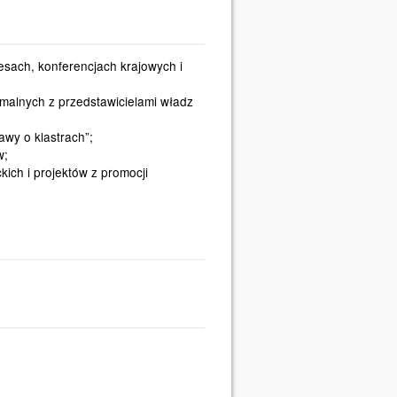
esach, konferencjach krajowych i
rmalnych z przedstawicielami władz
awy o klastrach”;
w;
kich i projektów z promocji