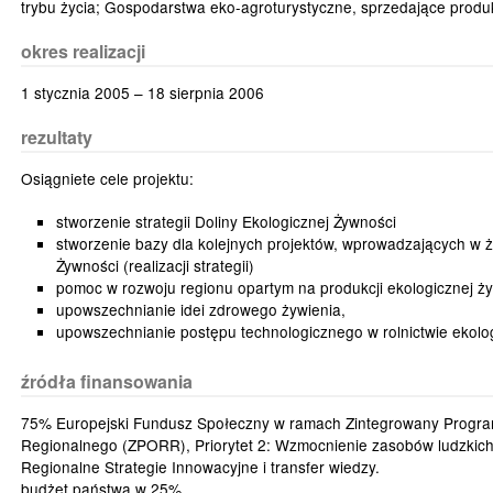
trybu życia; Gospodarstwa eko-agroturystyczne, sprzedające produk
okres realizacji
1 stycznia 2005 – 18 sierpnia 2006
rezultaty
Osiągniete cele projektu:
stworzenie strategii Doliny Ekologicznej Żywności
stworzenie bazy dla kolejnych projektów, wprowadzających w ży
Żywności (realizacji strategii)
pomoc w rozwoju regionu opartym na produkcji ekologicznej ż
upowszechnianie idei zdrowego żywienia,
upowszechnianie postępu technologicznego w rolnictwie ekol
źródła finansowania
75% Europejski Fundusz Społeczny w ramach Zintegrowany Progr
Regionalnego (ZPORR), Priorytet 2: Wzmocnienie zasobów ludzkich 
Regionalne Strategie Innowacyjne i transfer wiedzy.
budżet państwa w 25%