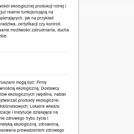
kół ekologicznej produkcji rolnej i
już realnie funkcjonującą na
spierających, jak na przykład
dztwa, certyfikacji czy kontroli.
anie możliwości zatrudniania, ducha
kie.
ariuszami mogą być: Firmy
ywnością ekologiczną; Dostawcy
ów ekologicznych (wędlina, nabiał
wytwarzać produkty ekologiczne;
ołobiznesowych; Lokalne władze
cje i instytucje działające na
ie zdrowego trybu życia i
ematyką ekologiczną, zdrowotną,
teresowana prowadzeniem zdrowego