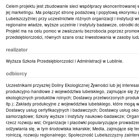
Celem projektu jest zbudowanie sieci współpracy skoncentrowanej wo
jej marketingu. Ma połączyć stronę podażową i popytową ekorynku (
Lubelszczyźnie) przy uczestnictwie różnych organizacji i instytucji w
regionalne władze, wyższe uczelnie i instytuty badawcze, ośrodki dora
Projekt ma na celu pomoc w zwalczaniu bezrobocia poprzez promow
przedsiębiorczości, równych szans oraz inwestowania w zasoby ludz
realizator
Wyższa Szkoła Przedsiębiorczości i Administracji w Lublinie.
odbiorcy
Uczestnikami przyszłej Doliny Ekologicznej Żywności lub jej interes
produkcyjno-handlowe z województwa lubelskiego, zajmujące się ż
ekologicznych produktów rolnych; Dostawcy przetworzonych produkt
itp.); Zakłady produkcyjne z województwa lubelskiego, które mogą 
Dostawcy usług certyfikacyjnych i badawczych; Dostawcy usług ok
samorządowe; Szkoły wyższe i instytuty naukowo-badawcze; Organiza
rzecz rozwoju wsi; Organizacje i placówki popularyzujące prowadzen
odżywiania się, w tym środowiska lekarskie; Media, zajmujące się t
rolniczą, rozwoju regionalnego; Społeczność Lubelszczyzny zain