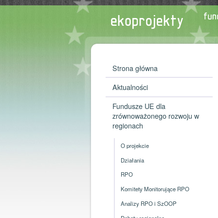
Strona główna
Aktualności
Fundusze UE dla
zrównoważonego rozwoju w
regionach
O projekcie
Działania
RPO
Komitety Monitorujące RPO
Analizy RPO i SzOOP
Debaty regionalne