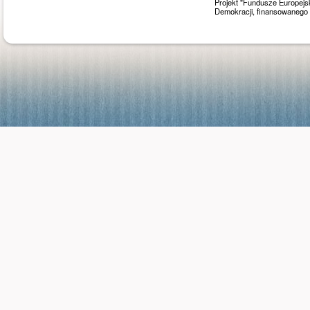
Projekt "Fundusze Europejs
Demokracji, finansowaneg