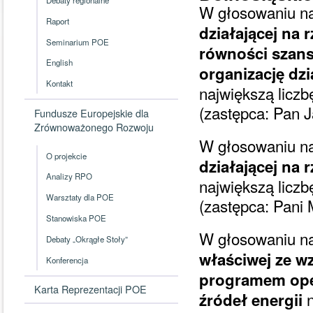
W głosowaniu n
Raport
działającej na
Seminarium POE
równości szans
English
organizację dz
Kontakt
największą liczb
(zastępca: Pan J
Fundusze Europejskie dla
Zrównoważonego Rozwoju
W głosowaniu n
O projekcie
działającej na 
Analizy RPO
największą licz
Warsztaty dla POE
(zastępca: Pani
Stanowiska POE
W głosowaniu n
Debaty „Okrągłe Stoły”
właściwej ze wz
Konferencja
programem oper
Karta Reprezentacji POE
źródeł energii