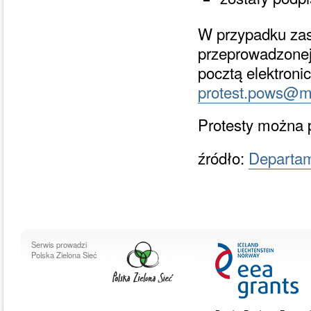
W przypadku zas
przeprowadzonej
pocztą elektroni
protest.pows@mp
Protesty można 
źródło:
Departam
Serwis prowadzi
Polska Zielona Sieć