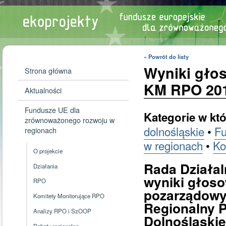
« Powrót do listy
Wyniki głos
Strona główna
KM RPO 201
Aktualności
Fundusze UE dla
Kategorie w któ
zrównoważonego rozwoju w
dolnośląskie
•
Fu
regionach
w regionach
•
Ko
O projekcie
Rada Działal
Działania
wyniki głoso
RPO
pozarządowy
Komitety Monitorujące RPO
Regionalny 
Analizy RPO i SzOOP
Dolnośląski
Debaty regionalne