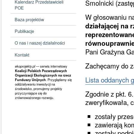
Smolnicki (zastęp
Kalendarz Przedstawicieli
POE
W głosowaniu n
Baza projektów
działającej na
Publikacje
reprezentowane
równouprawnie
O nas i naszej działalności
Pani Grażyna Ga
Kontakt
Zachęcamy do za
ekoprojekty.pl
— serwis internetowy
Koalicji Polskich Pozarządowych
Organizacji Ekologicznych na rzecz
Lista oddanych
Funduszy Unijnych
. Przyglądamy się
oddziaływaniu inwestycji na
środowisko, promujemy projekty
Zgodnie z pkt. 6
przyczyniające się do
zrównoważonego rozwoju.
zweryfikowała, c
zostały przes
zawierają ko
zostały podp