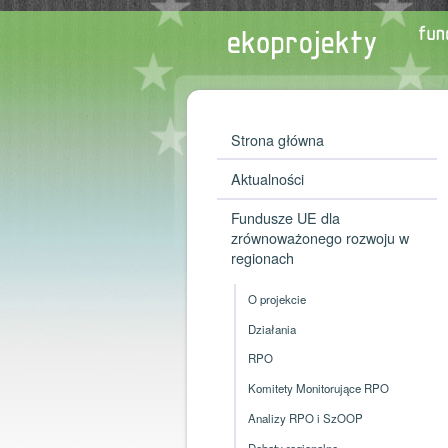
Strona główna
Aktualności
Fundusze UE dla
zrównoważonego rozwoju w
regionach
O projekcie
Działania
RPO
Komitety Monitorujące RPO
Analizy RPO i SzOOP
Debaty regionalne