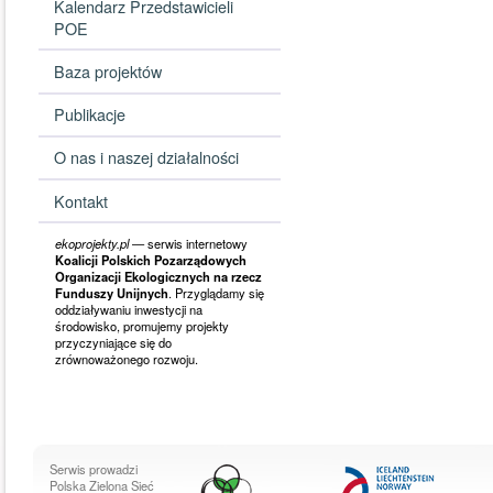
Kalendarz Przedstawicieli
POE
Baza projektów
Publikacje
O nas i naszej działalności
Kontakt
ekoprojekty.pl
— serwis internetowy
Koalicji Polskich Pozarządowych
Organizacji Ekologicznych na rzecz
Funduszy Unijnych
. Przyglądamy się
oddziaływaniu inwestycji na
środowisko, promujemy projekty
przyczyniające się do
zrównoważonego rozwoju.
Serwis prowadzi
Polska Zielona Sieć