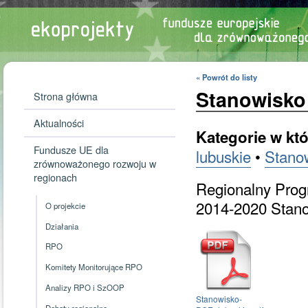
« Powrót do listy
Stanowisko
Strona główna
Aktualności
Kategorie w któ
Fundusze UE dla
lubuskie
•
Stano
zrównoważonego rozwoju w
regionach
Regionalny Prog
2014-2020 Stano
O projekcie
Działania
RPO
Komitety Monitorujące RPO
Analizy RPO i SzOOP
Stanowisko-
Debaty regionalne