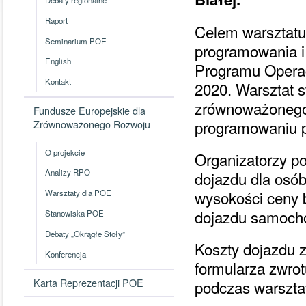
Raport
Celem warsztatu
Seminarium POE
programowania i
English
Programu Operac
Kontakt
2020. Warsztat s
zrównoważonego 
Fundusze Europejskie dla
programowaniu p
Zrównoważonego Rozwoju
O projekcie
Organizatorzy po
Analizy RPO
dojazdu dla osób
wysokości ceny b
Warsztaty dla POE
dojazdu samoch
Stanowiska POE
Debaty „Okrągłe Stoły”
Koszty dojazdu 
Konferencja
formularza zwrot
Karta Reprezentacji POE
podczas warszta