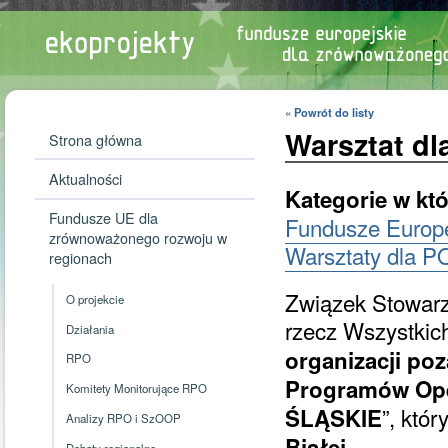
« Powrót do listy
Warsztat dl
Strona główna
Aktualności
Kategorie w któ
Fundusze UE dla
Fundusze Europ
zrównoważonego rozwoju w
Warsztaty dla P
regionach
Związek Stowarz
O projekcie
rzecz Wszystkich
Działania
organizacji p
RPO
Programów Oper
Komitety Monitorujące RPO
”, któ
ŚLĄSKIE
Analizy RPO i SzOOP
Białej.
Debaty regionalne