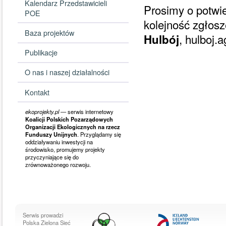
Kalendarz Przedstawicieli
Prosimy o potwi
POE
kolejność zgłos
Baza projektów
, hulboj
Hulbój
Publikacje
O nas i naszej działalności
Kontakt
ekoprojekty.pl
— serwis internetowy
Koalicji Polskich Pozarządowych
Organizacji Ekologicznych na rzecz
Funduszy Unijnych
. Przyglądamy się
oddziaływaniu inwestycji na
środowisko, promujemy projekty
przyczyniające się do
zrównoważonego rozwoju.
Serwis prowadzi
Polska Zielona Sieć