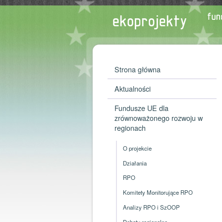
Strona główna
Aktualności
Fundusze UE dla
zrównoważonego rozwoju w
regionach
O projekcie
Działania
RPO
Komitety Monitorujące RPO
Analizy RPO i SzOOP
Debaty regionalne