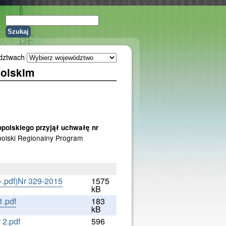
dztwach
polskim
polskiego przyjął uchwałę nr
polski Regionalny Program
Nr 329-2015
1575
kB
1.pdf
183
kB
 2.pdf
596