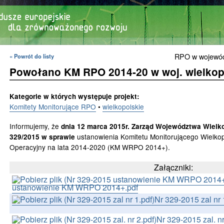
RPO w wojewó
« Powrót do listy
Powołano KM RPO 2014-20 w woj. wielko
Kategorie w których występuje projekt:
Komitety Monitorujące RPO
•
wielkopolskie
Informujemy, że
dnia 12 marca 2015r. Zarząd Województwa Wielko
ustanowienia Komitetu Monitorującego Wielko
329/2015 w sprawie
Operacyjny na lata 2014-2020 (KM WRPO 2014+).
Załączniki:
ustanowienie KM WRPO 2014+.pdf
Nr 329-2015 zal nr 
Nr 329-2015 zal. nr